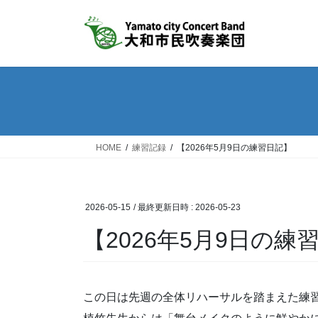
コ
ナ
ン
ビ
テ
ゲ
ン
ー
ツ
シ
へ
ョ
ス
ン
キ
に
ッ
移
HOME
練習記録
【2026年5月9日の練習日記】
プ
動
2026-05-15
/ 最終更新日時 :
2026-05-23
【2026年5月9日の練
この日は先週の全体リハーサルを踏まえた練