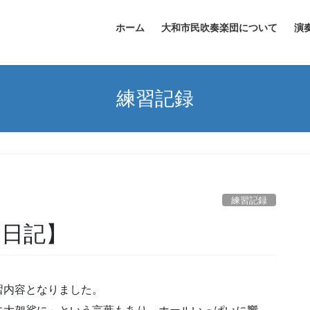
ホーム
大和市民吹奏楽団について
演
練習記録
練習記録
習日記】
習内容となりました。